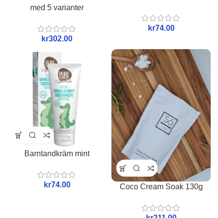
med 5 varianter
kr
kr
Barntandkräm mint
kr
Coco Cream Soak 130g
kr