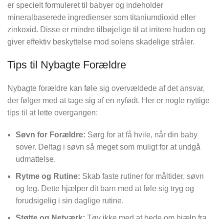
er specielt formuleret til babyer og indeholder
mineralbaserede ingredienser som titaniumdioxid eller
zinkoxid. Disse er mindre tilbøjelige til at irritere huden og
giver effektiv beskyttelse mod solens skadelige stråler.
Tips til Nybagte Forældre
Nybagte forældre kan føle sig overvældede af det ansvar,
der følger med at tage sig af en nyfødt. Her er nogle nyttige
tips til at lette overgangen:
Søvn for Forældre:
Sørg for at få hvile, når din baby
sover. Deltag i søvn så meget som muligt for at undgå
udmattelse.
Rytme og Rutine:
Skab faste rutiner for måltider, søvn
og leg. Dette hjælper dit barn med at føle sig tryg og
forudsigelig i sin daglige rutine.
Støtte og Netværk:
Tøv ikke med at bede om hjælp fra