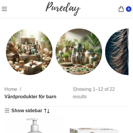
0
Presentförpackningar
Kosttillskott
Hårfärg
Home
Showing 1–12 of 22
10 products
9 products
77 product
Vårdprodukter för barn
results
Show sidebar