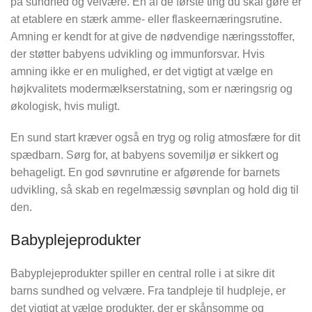
på sundhed og velvære. En af de første ting du skal gøre er
at etablere en stærk amme- eller flaskeernæringsrutine.
Amning er kendt for at give de nødvendige næringsstoffer,
der støtter babyens udvikling og immunforsvar. Hvis
amning ikke er en mulighed, er det vigtigt at vælge en
højkvalitets modermælkserstatning, som er næringsrig og
økologisk, hvis muligt.
En sund start kræver også en tryg og rolig atmosfære for dit
spædbarn. Sørg for, at babyens sovemiljø er sikkert og
behageligt. En god søvnrutine er afgørende for barnets
udvikling, så skab en regelmæssig søvnplan og hold dig til
den.
Babyplejeprodukter
Babyplejeprodukter spiller en central rolle i at sikre dit
barns sundhed og velvære. Fra tandpleje til hudpleje, er
det vigtigt at vælge produkter, der er skånsomme og