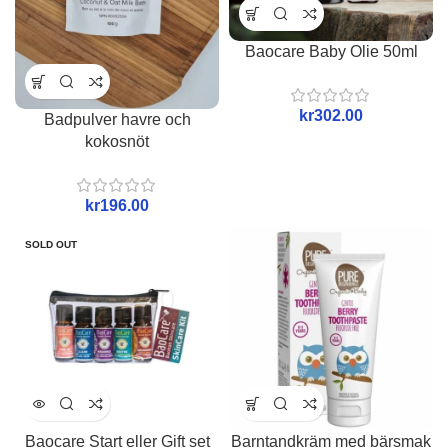
Baocare Baby Olie 50ml
kr
Badpulver havre och
kokosnöt
kr
SOLD OUT
Baocare Start eller Gift set
Barntandkräm med bärsmak