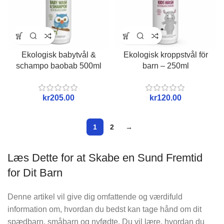
Ekologisk babytvål &
Ekologisk kroppstvål för
schampo baobab 500ml
barn – 250ml
kr
kr
1
2
→
Læs Dette for at Skabe en Sund Fremtid
for Dit Barn
Denne artikel vil give dig omfattende og værdifuld
information om, hvordan du bedst kan tage hånd om dit
spædbarn, småbarn og nyfødte. Du vil lære, hvordan du