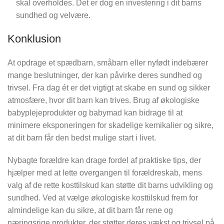
skal overholdes. Det er dog en investering i dit barns
sundhed og velvære.
Konklusion
At opdrage et spædbarn, småbarn eller nyfødt indebærer
mange beslutninger, der kan påvirke deres sundhed og
trivsel. Fra dag ét er det vigtigt at skabe en sund og sikker
atmosfære, hvor dit barn kan trives. Brug af økologiske
babyplejeprodukter og babymad kan bidrage til at
minimere eksponeringen for skadelige kemikalier og sikre,
at dit barn får den bedst mulige start i livet.
Nybagte forældre kan drage fordel af praktiske tips, der
hjælper med at lette overgangen til forældreskab, mens
valg af de rette kosttilskud kan støtte dit barns udvikling og
sundhed. Ved at vælge økologiske kosttilskud frem for
almindelige kan du sikre, at dit barn får rene og
næringsrige produkter, der støtter deres vækst og trivsel på