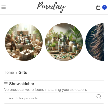
0
Presentförpackningar
Kosttillskott
Hårfärg
Home
Gifts
10 products
9 products
77 product
Show sidebar
No products were found matching your selection.