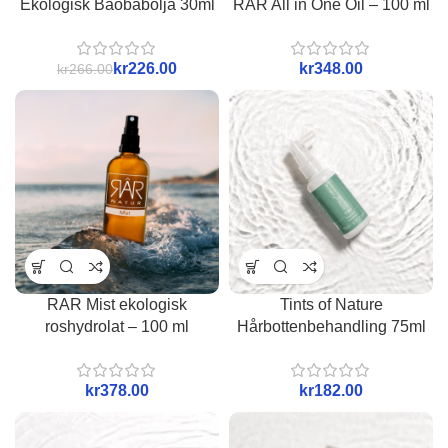
Ekologisk Baobabolja 30ml
RAR All in One Oil – 100 ml
kr
226.00
kr
kr
266.00
RAR Mist ekologisk
Tints of Nature
roshydrolat – 100 ml
Hårbottenbehandling 75ml
kr
kr