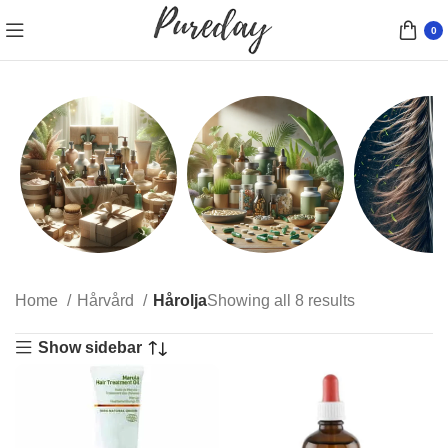
0
Presentförpackningar
Kosttillskott
Hårfärg
Home
Hårvård
Hårolja
Showing all 8 results
10 products
9 products
77 product
Show sidebar