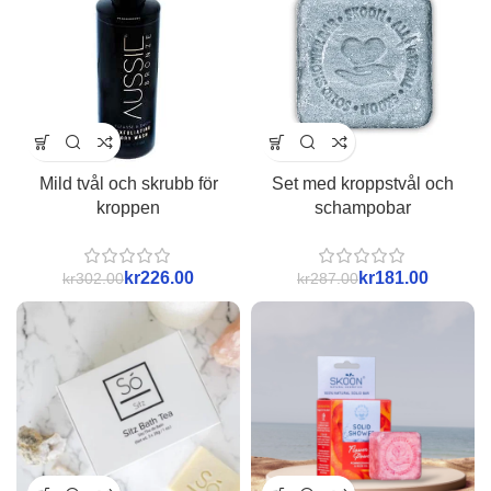
Mild tvål och skrubb för
Set med kroppstvål och
kroppen
schampobar
kr
226.00
kr
181.00
kr
302.00
kr
287.00