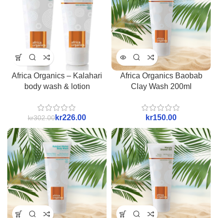
Africa Organics – Kalahari
Africa Organics Baobab
body wash & lotion
Clay Wash 200ml
kr
226.00
kr
kr
302.00