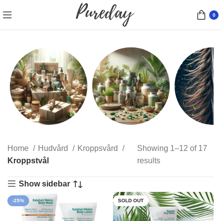
0
Presentförpackningar
Kosttillskott
Hårfärg
Home
Hudvård
Kroppsvård
Showing 1–12 of 17
10 products
9 products
77 product
Kroppstvål
results
Show sidebar
-25%
SOLD OUT