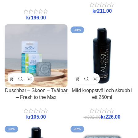
kr
kr
-25%
Duschbar – Skoon – Tvålbar
Mild kroppstvål och skrubb i
– Fresh to the Max
ett 250ml
kr
kr
226.00
kr
302.00
-25%
-37%