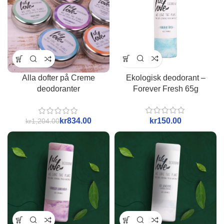
Ekologisk deodorant –
Alla dofter på Creme
Forever Fresh 65g
deodoranter
kr
kr
834.00
kr
1,204.00