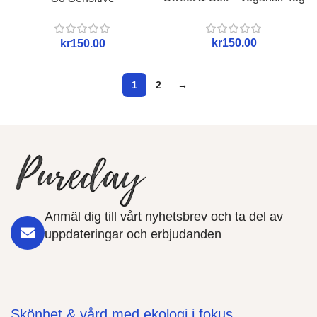
kr
kr
1
2
→
Anmäl dig till vårt nyhetsbrev och ta del av
uppdateringar och erbjudanden
Skönhet & vård med ekologi i fokus