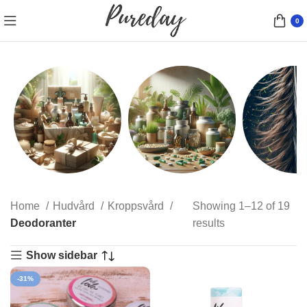
0
Presentförpackningar
Kosttillskott
Hårfärg
Home
Hudvård
Kroppsvård
Showing 1–12 of 19
10 products
9 products
77 product
Deodoranter
results
Show sidebar
-31%