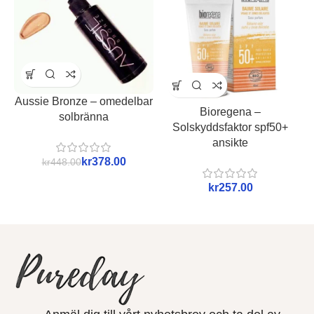
Aussie Bronze – omedelbar
Bioregena –
solbränna
Solskyddsfaktor spf50+
ansikte
kr
378.00
kr
448.00
kr