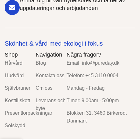
Anmäl dig till vårt nyhetsbrev och ta del av
uppdateringar och erbjudanden
Skönhet & vård med ekologi i fokus
Shop
Navigation
Några frågor?
Hårvård
Blog
Email:
info@pureday.dk
Hudvård
Kontakta oss
Telefon: +45 3110 0004
Självbruner
Om oss
Mandag - Fredag
Kosttillskott
Leverans och
Timer: 9:00am - 5:00pm
byte
Presentförpackningar
Blokken 31, 3460 Birkerød,
Danmark
Solskydd