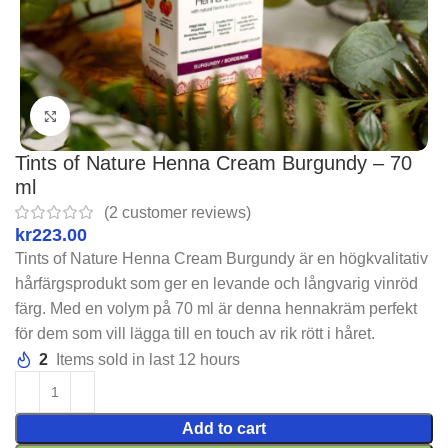
Click to enlarge
Tints of Nature Henna Cream Burgundy – 70
ml
(
2
customer reviews)
kr
Tints of Nature Henna Cream Burgundy är en högkvalitativ
hårfärgsprodukt som ger en levande och långvarig vinröd
färg. Med en volym på 70 ml är denna hennakräm perfekt
för dem som vill lägga till en touch av rik rött i håret.
2
Items sold in last 12 hours
Add to cart